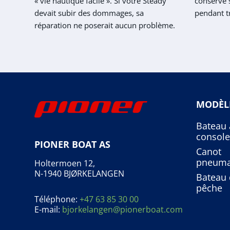
« vie nautique facile ». Si votre Steady
conserve s
devait subir des dommages, sa
pendant t
réparation ne poserait aucun problème.
MODÈL
Bateau 
console
PIONER BOAT AS
Canot
pneuma
Holtermoen 12,
N-1940 BJØRKELANGEN
Bateau 
pêche
Téléphone:
+47 63 85 30 00
E-mail:
bjorkelangen@pionerboat.com