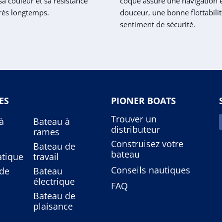
a couleur et sa résistance
coque assure une navigation 
rès longtemps.
douceur, une bonne flottabilit
sentiment de sécurité.
ES
PIONER BOATS
Trouver un
à
Bateau à
distributeur
rames
Construisez votre
Bateau de
bateau
tique
travail
Conseils nautiques
de
Bateau
électrique
FAQ
Bateau de
plaisance