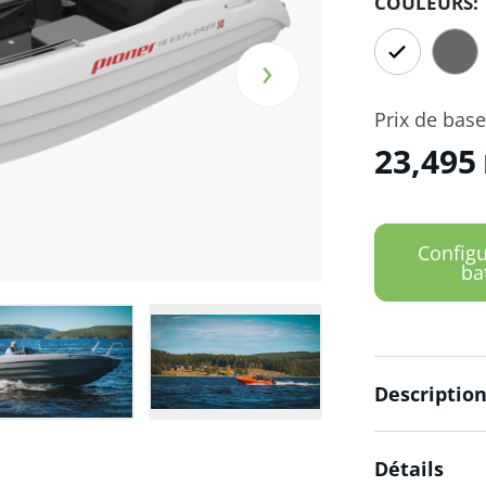
COULEURS:
›
Prix de base​
23,495
Configu
ba
Descriptio
Détails