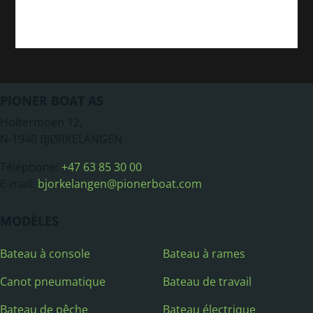
PIONER BOAT AS
Holtermoen 12,
N-1940 BJØRKELANGEN
Téléphone:
+47 63 85 30 00
E-mail:
bjorkelangen@pionerboat.com
MODÈLES
Bateau à console
Bateau à rames
Canot pneumatique
Bateau de travail
Bateau de pêche
Bateau électrique